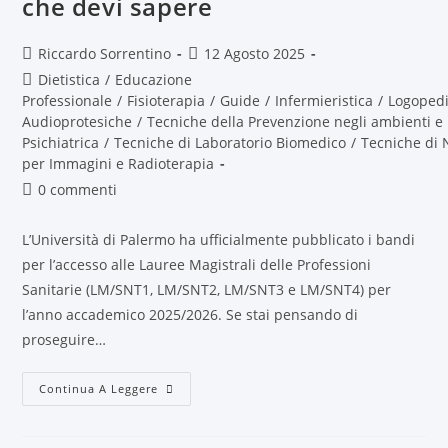
che devi sapere
Riccardo Sorrentino
12 Agosto 2025
Dietistica
/
Educazione
Professionale
/
Fisioterapia
/
Guide
/
Infermieristica
/
Logoped
Audioprotesiche
/
Tecniche della Prevenzione negli ambienti e 
Psichiatrica
/
Tecniche di Laboratorio Biomedico
/
Tecniche di 
per Immagini e Radioterapia
0 commenti
L’Università di Palermo ha ufficialmente pubblicato i bandi
per l’accesso alle Lauree Magistrali delle Professioni
Sanitarie (LM/SNT1, LM/SNT2, LM/SNT3 e LM/SNT4) per
l’anno accademico 2025/2026. Se stai pensando di
proseguire…
Continua A Leggere