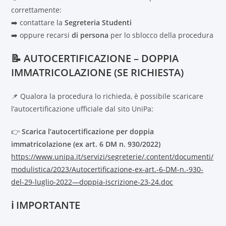
correttamente:
➡️ contattare la
Segreteria Studenti
➡️ oppure recarsi
di persona
per lo sblocco della procedura
📝 AUTOCERTIFICAZIONE – DOPPIA
IMMATRICOLAZIONE (SE RICHIESTA)
📌 Qualora la procedura lo richieda, è possibile scaricare
l’autocertificazione ufficiale dal sito UniPa:
👉
Scarica l’autocertificazione per doppia
immatricolazione (ex art. 6 DM n. 930/2022)
https://www.unipa.it/servizi/segreterie/.content/documenti/
modulistica/2023/Autocertificazione-ex-art.-6-DM-n.-930-
del-29-luglio-2022—doppia-iscrizione-23-24.doc
ℹ️ IMPORTANTE