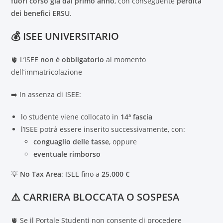
fuori corso già dal primo anno
, con conseguente
perdita
dei benefici ERSU
.
💰 ISEE UNIVERSITARIO
🫀 L’ISEE
non è obbligatorio
al momento
dell’immatricolazione
➡️ In assenza di ISEE:
lo studente viene collocato in
14ª fascia
l’ISEE potrà essere inserito successivamente, con:
conguaglio delle tasse
, oppure
eventuale rimborso
💡
No Tax Area
: ISEE fino a
25.000 €
⚠️ CARRIERA BLOCCATA O SOSPESA
🫀 Se il Portale Studenti non consente di procedere