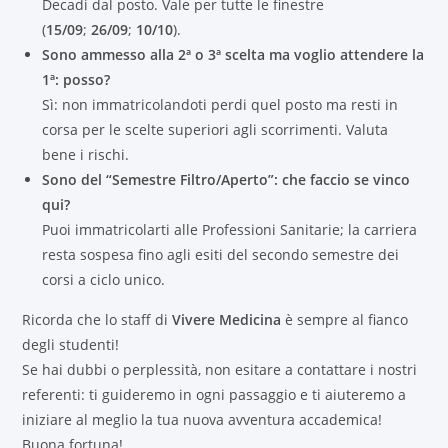
Decadi dal posto. Vale per tutte le finestre
(
15/09
;
26/09
;
10/10
).
Sono ammesso alla 2ª o 3ª scelta ma voglio attendere la
1ª: posso?
Sì: non immatricolandoti perdi quel posto ma resti in
corsa per le scelte superiori agli scorrimenti. Valuta
bene i rischi.
Sono del “Semestre Filtro/Aperto”: che faccio se vinco
qui?
Puoi immatricolarti alle Professioni Sanitarie; la carriera
resta sospesa fino agli esiti del secondo semestre dei
corsi a ciclo unico.
Ricorda che lo staff di
Vivere Medicina
è sempre al fianco
degli studenti!
Se hai dubbi o perplessità, non esitare a contattare i nostri
referenti: ti guideremo in ogni passaggio e ti aiuteremo a
iniziare al meglio la tua nuova avventura accademica!
Buona fortuna!