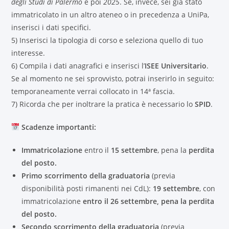
degli Studi di Palermo
e poi
2025
. Se, invece, sei già stato
immatricolato in un altro ateneo o in precedenza a UniPa,
inserisci i dati specifici.
5) Inserisci la tipologia di corso e seleziona quello di tuo
interesse.
6) Compila i dati anagrafici e inserisci l’
ISEE Universitario
.
Se al momento ne sei sprovvisto, potrai inserirlo in seguito:
temporaneamente verrai collocato in 14ª fascia.
7) Ricorda che per inoltrare la pratica è necessario lo
SPID
.
Scadenze importanti:
Immatricolazione
entro il
15 settembre
, pena la
perdita
del posto.
Primo scorrimento della graduatoria
(previa
disponibilità posti rimanenti nei CdL):
19 settembre
, con
immatricolazione
entro il 26 settembre, pena la perdita
del posto.
Secondo scorrimento della graduatoria
(previa