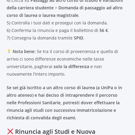
4) Clicca su
Passaggi ad altro corso di studio e variazioni
della carriera studente
>
Domanda di passaggio ad altro
corso di laurea o laurea magistrale
.
5) Controlla i tuoi dati e prosegui con la domanda.
6) Conferma la rinuncia e paga il bollettino di
56 €
.
7) Consegna la domanda tramite
SPID
.
Nota bene:
Se tra il corso di provenienza e quello di
arrivo ci sono differenze economiche nelle tasse
universitarie, pagherai
solo la differenza
e non
nuovamente l’intero importo.
Se sei già iscritto a un altro corso di laurea (a UniPa o in
altro ateneo) e hai deciso di intraprendere il percorso
nelle Professioni Sanitarie, potresti dover effettuare la
rinuncia agli studi con successiva immatricolazione e
richiesta di convalida degli esami.
Rinuncia agli Studi e Nuova