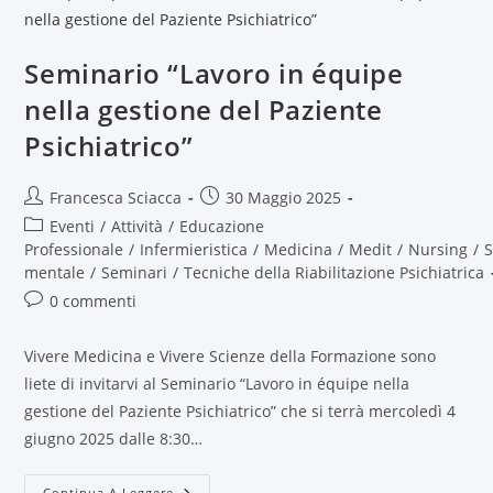
Seminario “Lavoro in équipe
nella gestione del Paziente
Psichiatrico”
Francesca Sciacca
30 Maggio 2025
Eventi
/
Attività
/
Educazione
Professionale
/
Infermieristica
/
Medicina
/
Medit
/
Nursing
/
S
mentale
/
Seminari
/
Tecniche della Riabilitazione Psichiatrica
0 commenti
Vivere Medicina e Vivere Scienze della Formazione sono
liete di invitarvi al Seminario “Lavoro in équipe nella
gestione del Paziente Psichiatrico” che si terrà mercoledì 4
giugno 2025 dalle 8:30…
Continua A Leggere