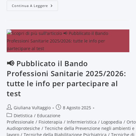
Continua A Leggere
📢 Pubblicato il Bando
Professioni Sanitarie 2025/2026:
tutte le info per partecipare al
test
Giuliana Vultaggio
8 Agosto 2025
Dietistica
/
Educazione
Professionale
/
Fisioterapia
/
Infermieristica
/
Logopedia
/
Orto
Audioprotesiche
/
Tecniche della Prevenzione negli ambienti e 
lavoro
/
Tecniche della Riabilitazione Psichiatrica
/
Tecniche di