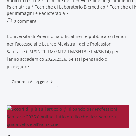
Audioprotesiche
/
Tecniche della Prevenzione negli ambienti e 
Psichiatrica
/
Tecniche di Laboratorio Biomedico
/
Tecniche di 
per Immagini e Radioterapia
0 commenti
L’Università di Palermo ha ufficialmente pubblicato i bandi
per l’accesso alle Lauree Magistrali delle Professioni
Sanitarie (LM/SNT1, LM/SNT2, LM/SNT3 e LM/SNT4) per
l’anno accademico 2025/2026. Se stai pensando di
proseguire…
Continua A Leggere