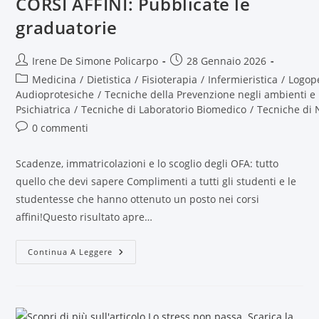
CORSI AFFINI: Pubblicate le
graduatorie
Irene De Simone Policarpo
28 Gennaio 2026
Medicina
/
Dietistica
/
Fisioterapia
/
Infermieristica
/
Logop
Audioprotesiche
/
Tecniche della Prevenzione negli ambienti e 
Psichiatrica
/
Tecniche di Laboratorio Biomedico
/
Tecniche di 
0 commenti
Scadenze, immatricolazioni e lo scoglio degli OFA: tutto
quello che devi sapere Complimenti a tutti gli studenti e le
studentesse che hanno ottenuto un posto nei corsi
affini!Questo risultato apre…
Continua A Leggere