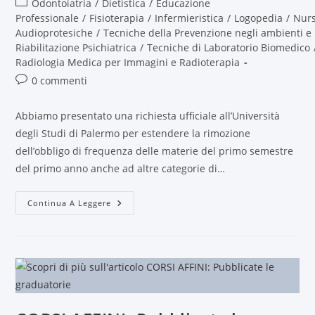
Odontoiatria
/
Dietistica
/
Educazione
Professionale
/
Fisioterapia
/
Infermieristica
/
Logopedia
/
Nur
Audioprotesiche
/
Tecniche della Prevenzione negli ambienti e 
Riabilitazione Psichiatrica
/
Tecniche di Laboratorio Biomedico
Radiologia Medica per Immagini e Radioterapia
0 commenti
Abbiamo presentato una richiesta ufficiale all’Università
degli Studi di Palermo per estendere la rimozione
dell’obbligo di frequenza delle materie del primo semestre
del primo anno anche ad altre categorie di…
Continua A Leggere