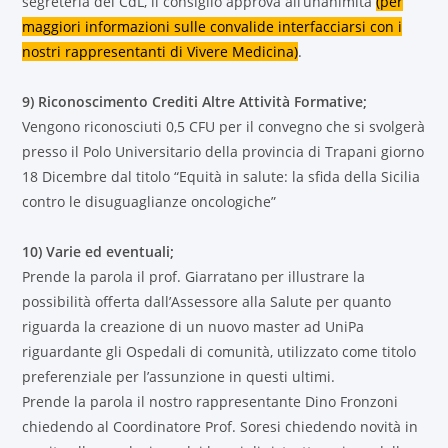
segreteria del CdL, il consiglio approva all’unanimità
(per
maggiori informazioni sulle convalide interfacciarsi con i
nostri rappresentanti di Vivere Medicina)
.
9) Riconoscimento Crediti Altre Attività Formative;
Vengono riconosciuti 0,5 CFU per il convegno che si svolgerà
presso il Polo Universitario della provincia di Trapani giorno
18 Dicembre dal titolo “Equità in salute: la sfida della Sicilia
contro le disuguaglianze oncologiche”
10) Varie ed eventuali;
Prende la parola il prof. Giarratano per illustrare la
possibilità offerta dall’Assessore alla Salute per quanto
riguarda la creazione di un nuovo master ad UniPa
riguardante gli Ospedali di comunità, utilizzato come titolo
preferenziale per l’assunzione in questi ultimi.
Prende la parola il nostro rappresentante Dino Fronzoni
chiedendo al Coordinatore Prof. Soresi chiedendo novità in