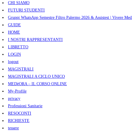
CHI SIAMO
FUTURI STUDENTI
Gruppi WhatsApp Semestre Filtro Palermo 2026 & Assistest | Vivere Med
GUIDE
HOME
I NOSTRI RAPPRESENTANTI
LIBRETTO
LOGIN
logout
MAGISTRALI
MAGISTRALI A CICLO UNICO
MEDèORA – IL CORSO ONLINE
My-Profile
privacy
Professioni Sanitarie
RESOCONTI
RICHIESTE
tessere