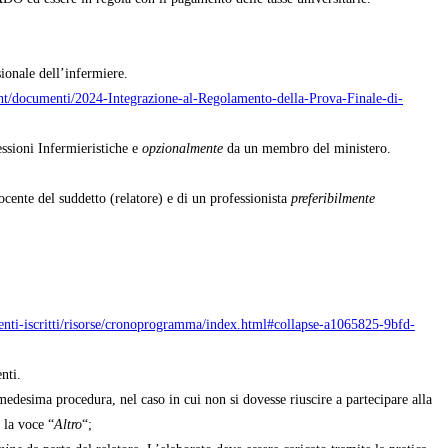
sionale dell’infermiere.
tent/documenti/2024-Integrazione-al-Regolamento-della-Prova-Finale-di-
ssioni Infermieristiche e
opzionalmente
da un membro del ministero.
ocente del suddetto (relatore) e di un professionista
preferibilmente
denti-iscritti/risorse/cronoprogramma/index.html#collapse-a1065825-9bfd-
nti.
medesima procedura, nel caso in cui non si dovesse riuscire a partecipare alla
 la voce “
Altro
“;