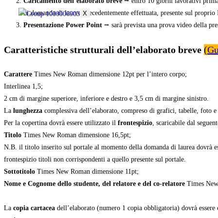
Caricamento dell’elaborato breve
⭢ entro 10 giorni lavorativi prima 
di domanda di laurea precedentemente effettuata, presente sul proprio 
X
Presentazione Power Point
⭢ sarà prevista una prova video della pre
Caratteristiche strutturali dell’elaborato breve
(
Gu
Carattere
Times New Roman dimensione 12pt per l’intero corpo;
Interlinea 1,5;
2 cm di margine superiore, inferiore e destro e 3,5 cm di margine sinistro.
La
lunghezza
complessiva dell’elaborato, compreso di grafici, tabelle, foto e
Per la copertina dovrà essere utilizzato il
frontespizio
, scaricabile dal seguen
Titolo
Times New Roman dimensione 16,5pt;
N.B. il titolo inserito sul portale al momento della domanda di laurea dovrà es
frontespizio titoli non corrispondenti a quello presente sul portale.
Sottotitolo
Times New Roman dimensione 11pt;
Nome e Cognome dello studente, del relatore e del co-relatore
Times New
La
copia cartacea
dell’elaborato (numero 1 copia obbligatoria) dovrà essere c