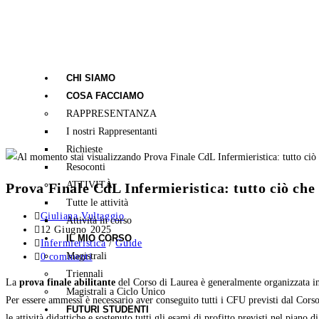
CHI SIAMO
COSA FACCIAMO
RAPPRESENTANZA
I nostri Rappresentanti
Richieste
Resoconti
ATTIVITÀ
Prova Finale CdL Infermieristica: tutto ciò che
Tutte le attività
Giuliana Vultaggio
Attività in corso
12 Giugno 2025
IL MIO CORSO
Infermieristica
/
Guide
Magistrali
0 commenti
Triennali
La
prova finale
abilitante
del Corso di Laurea è generalmente organizzata in
Magistrali a Ciclo Unico
Per essere ammessi è necessario aver conseguito tutti i CFU previsti dal Cors
FUTURI STUDENTI
le attività didattiche e sostenuto tutti gli esami di profitto previsti nel piano