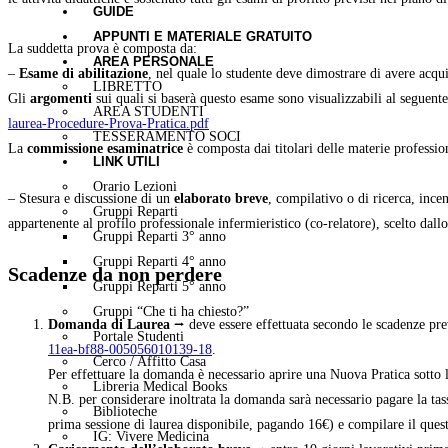
GUIDE
APPUNTI E MATERIALE GRATUITO
La suddetta prova è composta da:
AREA PERSONALE
–
Esame di abilitazione
, nel quale lo studente deve dimostrare di avere acqui
LIBRETTO
Gli
argomenti
sui quali si baserà questo esame sono visualizzabili al seguent
AREA STUDENTI
laurea-Procedure-Prova-Pratica.pdf
TESSERAMENTO SOCI
La
commissione esaminatrice
è composta dai titolari delle materie professi
LINK UTILI
Orario Lezioni
– Stesura e discussione di un
elaborato breve
, compilativo o di ricerca, ince
Gruppi Reparti
appartenente al profilo professionale infermieristico (co-relatore), scelto dal
Gruppi Reparti 3° anno
Gruppi Reparti 4° anno
Scadenze da non perdere
Gruppi Reparti 5° anno
Gruppi “Che ti ha chiesto?”
Domanda di Laurea
⭢ deve essere effettuata secondo le scadenze prev
Portale Studenti
11ea-bf88-005056010139-18
.
Cerco / Affitto Casa
Per effettuare la domanda è necessario aprire una Nuova Pratica sotto 
Libreria Medical Books
N.B. per considerare inoltrata la domanda sarà necessario pagare la tas
Biblioteche
prima sessione di laurea disponibile, pagando 16€) e compilare il questi
IG: Vivere Medicina