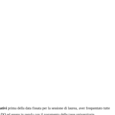
ativi
prima della data fissata per la sessione di laurea, aver frequentato tutte
e ADO ed essere in regola con il pagamento delle tasse universitarie.