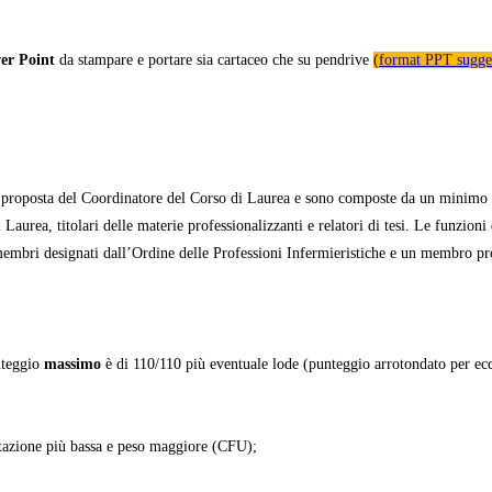
er Point
da stampare e portare sia cartaceo che su pendrive
(
format PPT sugge
 proposta del Coordinatore del Corso di Laurea e sono composte da un minimo di
 Laurea, titolari delle materie professionalizzanti e relatori di tesi. Le funzioni
embri designati dall’Ordine delle Professioni Infermieristiche e un membro pr
nteggio
massimo
è di 110/110 più eventuale lode (punteggio arrotondato per ecc
azione più bassa e peso maggiore (CFU);