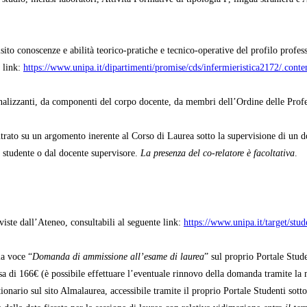
sito conoscenze e abilità teorico-pratiche e tecnico-operative del profilo profes
e link:
https://www.unipa.it/dipartimenti/promise/cds/infermieristica2172/.con
onalizzanti, da componenti del corpo docente, da membri dell’Ordine delle Profe
ntrato su un argomento inerente al Corso di Laurea sotto la supervisione di un d
lo studente o dal docente supervisore.
La presenza del co-relatore è facoltativa
.
iste dall’Ateneo, consultabili al seguente link:
https://www.unipa.it/target/stu
la voce “
Domanda di ammissione all’esame di laurea
” sul proprio Portale Stude
sa di 166€ (è possibile effettuare l’eventuale rinnovo della domanda tramite la 
onario sul sito Almalaurea, accessibile tramite il proprio Portale Studenti sotto