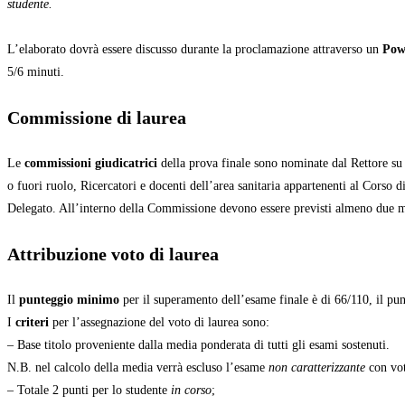
studente.
L’elaborato dovrà essere discusso durante la proclamazione attraverso un
Pow
5/6 minuti.
Commissione di laurea
Le
commissioni giudicatrici
della prova finale sono nominate dal Rettore su
o fuori ruolo, Ricercatori e docenti dell’area sanitaria appartenenti al Corso di
Delegato. All’interno della Commissione devono essere previsti almeno due m
Attribuzione voto di laurea
Il
punteggio minimo
per il superamento dell’esame finale è di 66/110, il pu
I
criteri
per l’assegnazione del voto di laurea sono:
– Base titolo proveniente dalla media ponderata di tutti gli esami sostenuti.
N.B. nel calcolo della media verrà escluso l’esame
non caratterizzante
con vot
– Totale 2 punti per lo studente
in corso
;