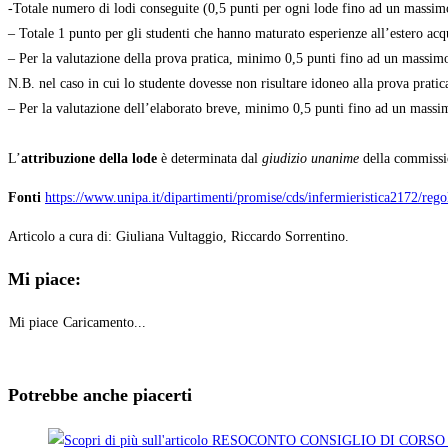
-Totale numero di lodi conseguite (0,5 punti per ogni lode fino ad un massimo
– Totale 1 punto per gli studenti che hanno maturato esperienze all’estero 
– Per la valutazione della prova pratica, minimo 0,5 punti fino ad un massimo
N.B. nel caso in cui lo studente dovesse non risultare idoneo alla prova pratic
– Per la valutazione dell’elaborato breve, minimo 0,5 punti fino ad un massim
L’
attribuzione della lode
è determinata dal
giudizio unanime
della commissi
Fonti
https://www.unipa.it/dipartimenti/promise/cds/infermieristica2172/reg
Articolo a cura di: Giuliana Vultaggio, Riccardo Sorrentino.
Mi piace:
Mi piace
Caricamento...
Potrebbe anche piacerti