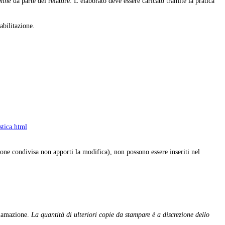
rmine
da parte del relatore. L’elaborato deve essere caricato tramite la pratica
abilitazione.
stica.html
ione condivisa non apporti la modifica), non possono essere inseriti nel
oclamazione.
La quantità di ulteriori copie da stampare è a discrezione dello