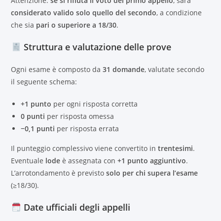
Attenzione:
se si rifiuta il voto del primo appello
, sarà
considerato valido solo quello del secondo
, a condizione
che sia
pari o superiore a 18/30
.
Struttura e valutazione delle prove
Ogni esame è composto da
31 domande
, valutate secondo
il seguente schema:
+1 punto
per ogni risposta corretta
0 punti
per risposta omessa
−0,1 punti
per risposta errata
Il punteggio complessivo viene convertito in
trentesimi
.
Eventuale
lode
è assegnata con
+1 punto aggiuntivo
.
L’arrotondamento è previsto
solo per chi supera l’esame
(≥18/30).
Date ufficiali degli appelli