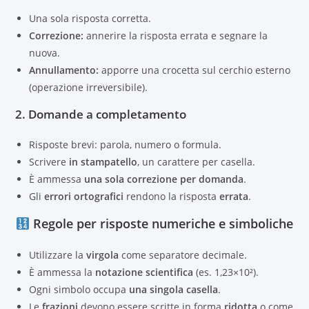
Una sola risposta corretta.
Correzione:
annerire la risposta errata e segnare la
nuova.
Annullamento:
apporre una crocetta sul cerchio esterno
(operazione irreversibile).
2.
Domande a completamento
Risposte brevi: parola, numero o formula.
Scrivere
in stampatello
, un carattere per casella.
È ammessa
una sola correzione per domanda
.
Gli
errori ortografici
rendono la risposta
errata
.
Regole per risposte numeriche e simboliche
Utilizzare la
virgola
come separatore decimale.
È ammessa la
notazione scientifica
(es. 1,23×10²).
Ogni simbolo occupa
una singola casella
.
Le
frazioni
devono essere scritte in forma
ridotta
o come