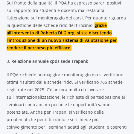
Sul fronte della qualità, il PQA ha espresso pareri positivi
sul rapporto tra studenti e docenti, ma resta alta
l’attenzione sul monitoraggio dei corsi. Per quanto riguarda
la questione delle schede rido del tirocinio,
grazie
all’intervento di Roberta Di Giorgi si sta discutendo
l’introduzione di un nuovo sistema di valutazione per
rendere il percorso più efficace.
3.
Relazione annuale cpds sede Trapani:
Il PQA richiede un maggiore monitoraggio ma si verificano
ottimi risultati dalle schede ‘rido’. Si verificano 765 schede
registrate nel 2025. C’è ancora molto da lavorare
sull’internazionalizzazione: le richieste di partecipazione ai
seminari sono ancora poche e le opportunità vanno
potenziate. Anche per Trapani si verificano delle
problematiche per il tirocinio e si richiede più
coinvolgimento per i seminari adatti agli studenti e coerenti