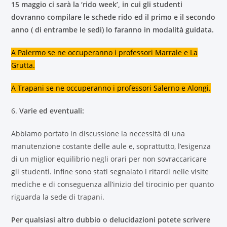
15 maggio ci sarà la ‘rido week’, in cui gli studenti
dovranno compilare le schede rido ed il primo e il secondo
anno ( di entrambe le sedi) lo faranno in modalità guidata.
A Palermo se ne occuperanno i professori Marrale e La
Grutta.
A Trapani se ne occuperanno i professori Salerno e Alongi.
6.
Varie ed eventuali:
Abbiamo portato in discussione la necessità di una
manutenzione costante delle aule e, soprattutto, l’esigenza
di un miglior equilibrio negli orari per non sovraccaricare
gli studenti. Infine sono stati segnalato i ritardi nelle visite
mediche e di conseguenza all’inizio del tirocinio per quanto
riguarda la sede di trapani.
Per qualsiasi altro dubbio o delucidazioni potete scrivere