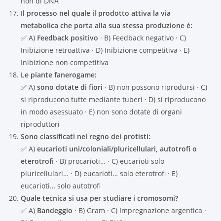
non di DNA
Il processo nel quale il prodotto attiva la via
metabolica che porta alla sua stessa produzione è:
✅ A)
Feedback positivo
· B) Feedback negativo · C)
Inibizione retroattiva · D) Inibizione competitiva · E)
Inibizione non competitiva
Le piante fanerogame:
✅ A)
sono dotate di fiori
· B) non possono riprodursi · C)
si riproducono tutte mediante tuberi · D) si riproducono
in modo asessuato · E) non sono dotate di organi
riproduttori
Sono classificati nel regno dei protisti:
✅ A)
eucarioti uni/coloniali/pluricellulari, autotrofi o
eterotrofi
· B) procarioti… · C) eucarioti solo
pluricellulari… · D) eucarioti… solo eterotrofi · E)
eucarioti… solo autotrofi
Quale tecnica si usa per studiare i cromosomi?
✅ A)
Bandeggio
· B) Gram · C) Impregnazione argentica ·