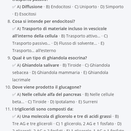
✅ A)
Diffusione
· B) Endocitosi · C) Uniporto · D) Simporto
· E) Esocitosi
Cosa si intende per endocitosi?
✅ A)
Trasporto di materiale incluso in vescicole
all’interno della cellula
· B) Trasporto attivo… · C)
Trasporto passivo… · D) Flusso di solvente… · E)
Trasporto… all’esterno
Qual è un tipo di ghiandola esocrina?
✅ A)
Ghiandola salivare
· B) Tiroide · C) Ghiandola
sebacea · D) Ghiandola mammaria · E) Ghiandola
lacrimale
Dove viene prodotto il glucagone?
✅ A)
Nelle cellule alfa del pancreas
· B) Nelle cellule
beta… · C) Tiroide · D) Ipotalamo · E) Surreni
I trigliceridi sono composti da:
✅ A)
Una molecola di glicerolo e tre di acidi grassi
· B)
Tre AG e tre gliceroli · C) 1 glicerolo, 2 AG e 1 fosfato · D)
2 gliceroli, 2 AG e 2 fosfati · E) 1 glicerolo, 1 AG e 1 fosfato