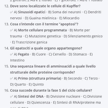
Dove sono localizzate le cellule di Kupffer?
✅ A)
Sinusoidi epatici
· B) Soma dei neuroni · C) Dendriti
nervosi · D) Guaina mielinica · E) Miocardio
Cosa s’intende con il termine “apoptosi”?
✅ A)
Morte cellulare programmata
· B) Morte per
trauma · C) Mutazione genetica · D) Silenziamento genico
· E) Trascrizione genica
Gli epatociti a quale organo appartengono?
✅ A)
Fegato
· B) Cuore · C) Cervello · D) Stomaco · E)
Intestino
Una sequenza lineare di amminoacidi a quale livello
strutturale delle proteine corrisponde?
✅ A)
Primo (struttura primaria)
· B) Secondo · C) Terzo ·
D) Quarto · E) Quinto
Cosa succede durante la fase S del ciclo cellulare?
✅ A)
Sintesi del DNA
· B) Divisione nucleare · C) Divisione
cellulare · D) Quiescenza · E) Sintesi di RNA/proteine ma