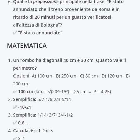
Qual è la
proposizione
principale nella frase: “È stato
annunciato che il treno proveniente da Roma è in
ritardo di 20 minuti per un guasto verificatosi
all’altezza di Bologna”?
✅
“È stato annunciato”
MATEMATICA
Un rombo ha diagonali 40 cm e 30 cm. Quanto vale il
perimetro?
Opzioni: A) 100 cm · B) 250 cm · C) 80 cm · D) 120 cm · E)
200 cm
✅
100 cm
(lato = √(20²+15²) = 25 cm → P = 4·25)
Semplifica:
5/7-1/6-2/3-5/14
✅
-10/21
Semplifica:
1/14+3/7+3/4-1/2
✅
0,6…
Calcola:
6x+1=2x+5
✅ x=1