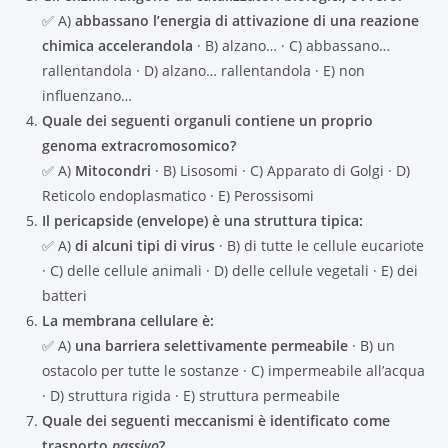
✅ A)
abbassano l’energia di attivazione di una reazione
chimica accelerandola
· B) alzano… · C) abbassano…
rallentandola · D) alzano… rallentandola · E) non
influenzano…
Quale dei seguenti organuli contiene un proprio
genoma extracromosomico?
✅ A)
Mitocondri
· B) Lisosomi · C) Apparato di Golgi · D)
Reticolo endoplasmatico · E) Perossisomi
Il pericapside (envelope) è una struttura tipica:
✅ A)
di alcuni tipi di virus
· B) di tutte le cellule eucariote
· C) delle cellule animali · D) delle cellule vegetali · E) dei
batteri
La membrana cellulare è:
✅ A)
una barriera selettivamente permeabile
· B) un
ostacolo per tutte le sostanze · C) impermeabile all’acqua
· D) struttura rigida · E) struttura permeabile
Quale dei seguenti meccanismi è identificato come
trasporto
passivo
?