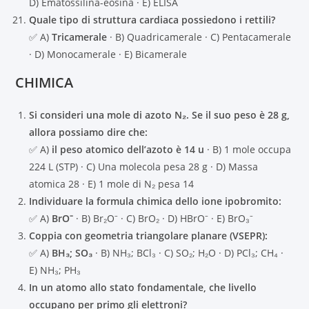
D) Ematossilina-eosina · E) ELISA
Quale tipo di struttura cardiaca possiedono i rettili?
✅ A)
Tricamerale
· B) Quadricamerale · C) Pentacamerale
· D) Monocamerale · E) Bicamerale
CHIMICA
Si consideri una mole di azoto N₂. Se il suo peso è 28 g,
allora possiamo dire che:
✅ A)
il peso atomico dell’azoto è 14 u
· B) 1 mole occupa
224 L (STP) · C) Una molecola pesa 28 g · D) Massa
atomica 28 · E) 1 mole di N₂ pesa 14
Individuare la formula chimica dello ione ipobromito:
✅ A)
BrO⁻
· B) Br₂O⁻ · C) BrO₂ · D) HBrO⁻ · E) BrO₃⁻
Coppia con geometria triangolare planare (VSEPR):
✅ A)
BH₃; SO₃
· B) NH₃; BCl₃ · C) SO₂; H₂O · D) PCl₃; CH₄ ·
E) NH₃; PH₃
In un atomo allo stato fondamentale, che livello
occupano per primo gli elettroni?