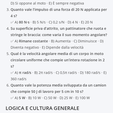
D) Si oppone al moto · E) È sempre negativa
Quanto vale l’impulso di una forza di 20 N applicata per
4 s?
✅ A)
80 N·s
· B) 5 N/s · C) 0,2 s/N · D) 4 N · E) 20 N
Su superficie priva d’attrito, un pattinatore che ruota e
stringe le braccia: come varia il suo momento angolare?
✅ A)
Rimane costante
· B) Aumenta · C) Diminuisce · D)
Diventa negativo · E) Dipende dalla velocità
Qual è la velocità angolare media di un corpo in moto
circolare uniforme che compie un’intera rotazione in 2
s?
✅ A)
π rad/s
· B) 2π rad/s · C) 0,5π rad/s · D) 180 rad/s · E)
360 rad/s
Quanto vale la potenza media sviluppata da un camion
che compie 50 J di lavoro per 5 cm in 10 s?
✅ A)
5 W
· B) 10 W · C) 50 W · D) 25 W · E) 100 W
LOGICA E CULTURA GENERALE