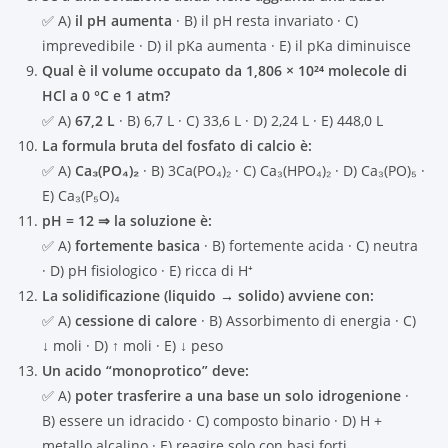
✅ A)
il pH aumenta
· B) il pH resta invariato · C)
imprevedibile · D) il pKa aumenta · E) il pKa diminuisce
Qual è il volume occupato da 1,806 × 10²⁴ molecole di
HCl a 0 °C e 1 atm?
✅ A)
67,2 L
· B) 6,7 L · C) 33,6 L · D) 2,24 L · E) 448,0 L
La formula bruta del fosfato di calcio è:
✅ A)
Ca₃(PO₄)₂
· B) 3Ca(PO₄)₂ · C) Ca₃(HPO₄)₂ · D) Ca₃(PO)₅ ·
E) Ca₃(P₅O)₄
pH = 12 ⇒ la soluzione è:
✅ A)
fortemente basica
· B) fortemente acida · C) neutra
· D) pH fisiologico · E) ricca di H⁺
La solidificazione (liquido → solido) avviene con:
✅ A)
cessione di calore
· B) Assorbimento di energia · C)
↓ moli · D) ↑ moli · E) ↓ peso
Un acido “monoprotico” deve:
✅ A)
poter trasferire a una base un solo idrogenione
·
B) essere un idracido · C) composto binario · D) H +
metallo alcalino · E) reagire solo con basi forti