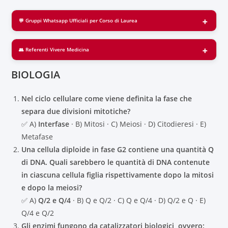
💬 Gruppi Whatsapp Ufficiali per Corso di Laurea
👥 Referenti Vivere Medicina
BIOLOGIA
Nel ciclo cellulare come viene definita la fase che
separa due divisioni mitotiche?
✅ A)
Interfase
· B) Mitosi · C) Meiosi · D) Citodieresi · E)
Metafase
Una cellula diploide in fase G2 contiene una quantità Q
di DNA. Quali sarebbero le quantità di DNA contenute
in ciascuna cellula figlia rispettivamente dopo la mitosi
e dopo la meiosi?
✅ A)
Q/2 e Q/4
· B) Q e Q/2 · C) Q e Q/4 · D) Q/2 e Q · E)
Q/4 e Q/2
Gli enzimi fungono da catalizzatori biologici, ovvero: