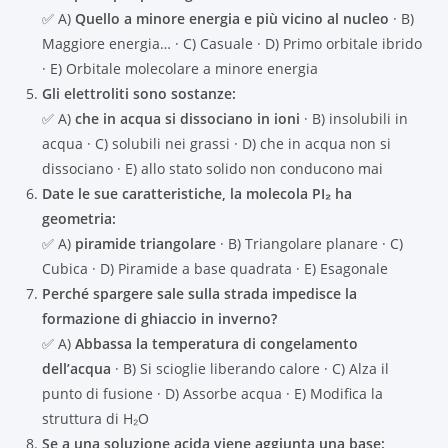
✅ A)
Quello a minore energia e più vicino al nucleo
· B)
Maggiore energia… · C) Casuale · D) Primo orbitale ibrido
· E) Orbitale molecolare a minore energia
Gli elettroliti sono sostanze:
✅ A)
che in acqua si dissociano in ioni
· B) insolubili in
acqua · C) solubili nei grassi · D) che in acqua non si
dissociano · E) allo stato solido non conducono mai
Date le sue caratteristiche, la molecola PI₂ ha
geometria:
✅ A)
piramide triangolare
· B) Triangolare planare · C)
Cubica · D) Piramide a base quadrata · E) Esagonale
Perché spargere sale sulla strada impedisce la
formazione di ghiaccio in inverno?
✅ A)
Abbassa la temperatura di congelamento
dell’acqua
· B) Si scioglie liberando calore · C) Alza il
punto di fusione · D) Assorbe acqua · E) Modifica la
struttura di H₂O
Se a una soluzione acida viene aggiunta una base: