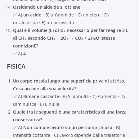
Ossidando un’aldeide si ottiene:
✅ A)
un acido
· B) un’ammide · C) un etere · D)
un’aloidrina · E) un perossido
Qual è il volume (L) di O₂ necessario per far reagire 2 L
di CH₄ secondo CH₄ + 2O₂ → CO₂ + 2H₂O (stesse
condizioni)?
✅ A)
4
FISICA
Un corpo rotola lungo una superficie priva di attrito.
Cosa accade alla sua velocità?
✅ A)
Rimane costante
· B) Si annulla · C) Aumenta · D)
Diminuisce · E) È nulla
Quale tra le seguenti è una caratteristica di una forza
conservativa?
✅ A)
Non compie lavoro su un percorso chiuso
· B)
Intensità costante · C) Lavoro dipende dalla traiettoria ·