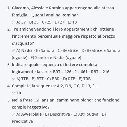
Giacomo, Alessia e Romina appartengono alla stessa
famiglia… Quanti anni ha Romina?
✅ A)
37
· B) 35 · C) 25 · D) 27 · E) 18
Tre amiche vendono i loro appartamenti: chi ottiene
l’incremento percentuale maggiore rispetto al prezzo
d’acquisto?
✅ A)
Nadia
· B) Sandra · C) Beatrice · D) Beatrice e Sandra
(uguale) · E) Sandra e Nadia (uguale)
Indicare quale sequenza di lettere completa
logicamente la serie: BRT – 126 ; ? – 661 ; RBT – 216
✅ A)
TTB
· B) BTT · C) BBR · D) RTB · E) TRB
Completa la sequenza: A 2, B 9, C 6, D 13, E …
✅
10
Nella frase “Gli anziani camminano piano” che funzione
compie l’aggettivo?
✅ A)
Avverbiale
· B) Descrittiva · C) Attributiva · D)
Predicativa