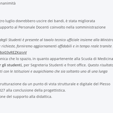
unanimità
ro luglio dovrebbero uscire dei bandi, è stata migliorata
 supporto al Personale Docenti coinvolto nella somministrazione
li Studenti è presente al tavolo tecnico ufficiale insieme alla Ministr
e richieste, forniremo aggiornamenti affidabili e in tempo reale tramite 
8oj03vREZKqsyV
unica che lo spazio, in quanto appartenente alla Scuola di Medicin
 gli studenti,
per Segreteria Studenti e front office.
Questo risultat
ti con le Istituzioni e auspichiamo che sia soltanto uno di una lunga
utturazione da un punto di vista strutturale e digitale del Plesso
27 alla conclusione della progettistica.
ne del supporto alla didattica.