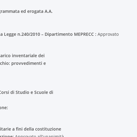
grammata ed erogata A.A.
ella Legge n.240/2010 – Dipartimento MEPRECC :
Approvato
carico inventariale dei
ecchio: provvedimenti e
orsi di Studio e Scuole di
one:
tarie a fini della costituzione
azione:
Approvato all’unanimità