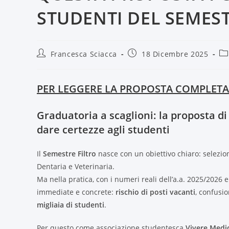
STUDENTI DEL SEMEST
Francesca Sciacca
18 Dicembre 2025
PER LEGGERE LA PROPOSTA COMPLETA
Graduatoria a scaglioni: la proposta di
dare certezze agli studenti
Il
Semestre Filtro
nasce con un obiettivo chiaro: selezion
Dentaria e Veterinaria.
Ma nella pratica, con i numeri reali dell’a.a. 2025/2026
immediate e concrete:
rischio di posti vacanti
, confusio
migliaia di studenti
.
Per questo come associazione studentesca
Vivere Medi