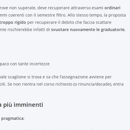
rove non superate, deve recuperare attraverso esami
ordinari
mmi coerenti con il semestre filtro. Allo stesso tempo, la proposta
troppo rigido
per recuperare il debito che faccia scattare
te rischierebbe infatti di
svuotare nuovamente le graduatorie
,
opaco con tante incertezze
ale scaglione si trova e sa che l’assegnazione avviene per
abili. Se non rientra nel corso richiesto (o rinuncia/decade), entra
tà più imminenti
e
pragmatica
: