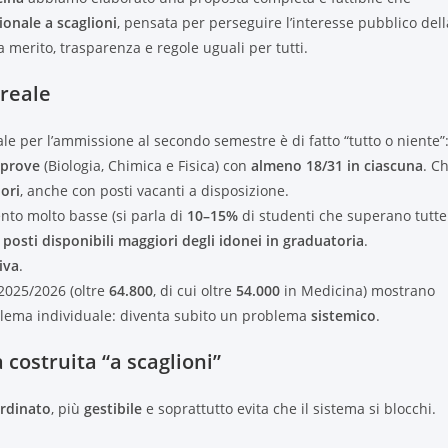
onale a scaglioni
, pensata per perseguire l’interesse pubblico dell
a merito, trasparenza e regole uguali per tutti.
 reale
ale per l’ammissione al secondo semestre è di fatto “tutto o niente”
 prove
(Biologia, Chimica e Fisica) con
almeno 18/31 in ciascuna
. Ch
uori
, anche con posti vacanti a disposizione.
nto molto basse (si parla di
10–15%
di studenti che superano tutte
:
posti disponibili maggiori degli idonei in graduatoria
.
iva
.
o 2025/2026 (oltre
64.800
, di cui oltre
54.000
in Medicina) mostrano
oblema individuale: diventa subito un problema
sistemico
.
 costruita “a scaglioni”
ordinato
, più
gestibile
e soprattutto evita che il sistema si blocchi.