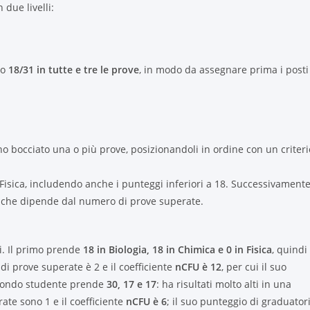
 due livelli:
no
18/31 in tutte e tre le prove
, in modo da assegnare prima i posti
no bocciato una o più prove, posizionandoli in ordine con un criteri
 Fisica, includendo anche i punteggi inferiori a 18. Successivament
te che dipende dal numero di prove superate.
. Il primo prende
18 in Biologia, 18 in Chimica e 0 in Fisica
, quindi
di prove superate è 2 e il coefficiente
nCFU è 12
, per cui il suo
econdo studente prende
30, 17 e 17
: ha risultati molto alti in una
ate sono 1 e il coefficiente
nCFU è 6
; il suo punteggio di graduator