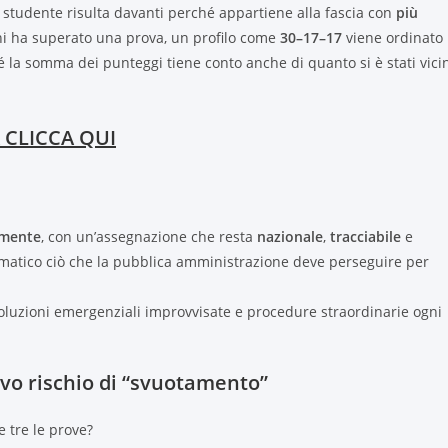
mo studente risulta davanti perché appartiene alla fascia con
più
 chi ha superato una prova, un profilo come
30–17–17
viene ordinato
é la somma dei punteggi tiene conto anche di quanto si è stati vici
 CLICCA QUI
amente
, con un’assegnazione che resta
nazionale
,
tracciabile
e
tomatico ciò che la pubblica amministrazione deve perseguire per
soluzioni emergenziali improvvisate e procedure straordinarie ogni
vo rischio di “svuotamento”
 tre le prove?