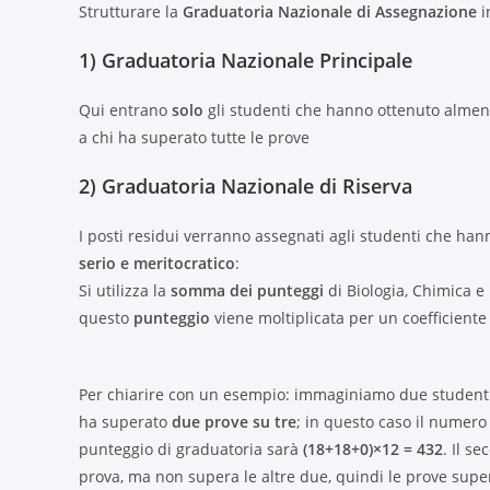
Strutturare la
Graduatoria Nazionale di Assegnazione
in
1) Graduatoria Nazionale Principale
Qui entrano
solo
gli studenti che hanno ottenuto alme
a chi ha superato tutte le prove
2) Graduatoria Nazionale di Riserva
I posti residui verranno assegnati agli studenti che han
serio e meritocratico
:
Si utilizza la
somma dei punteggi
di Biologia, Chimica e
questo
punteggio
viene moltiplicata per un coefficien
Per chiarire con un esempio: immaginiamo due studenti
ha superato
due prove su tre
; in questo caso il numero 
punteggio di graduatoria sarà
(18+18+0)×12 = 432
. Il s
prova, ma non supera le altre due, quindi le prove super