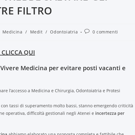
RE FILTRO
Medicina
/
Medit
/
Odontoiatria
0 commenti
 CLICCA QUI
 Vivere Medicina per evitare posti vacanti e
are l’accesso a Medicina e Chirurgia, Odontoiatria e Protesi
 e con tassi di superamento molto bassi, stanno emergendo criticità
ne operativa, difficoltà gestionali negli Atenei e
incertezza per
cina
abbiamo elaborato una proposta completa e fattibile che