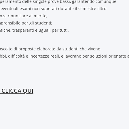
i superamento delle singole prove bassi, garantendo comunque
i eventuali esami non superati durante il semestre filtro
nza rinunciare al merito;
mprensibile per gli studenti;
iche, trasparenti e uguali per tutti.
ascolto di proposte elaborate da studenti che vivono
i, difficoltà e incertezze reali, e lavorano per soluzioni orientate a
 CLICCA QUI