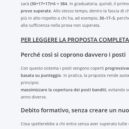
sarà
(30+17+17)×6 = 384
. In graduatoria, quindi, il pri
prove superate
. Allo stesso tempo, dentro la fascia di
più in alto rispetto a chi ha, ad esempio,
30–17–5
, perch
alla sufficienza nella prova non superata.
PER LEGGERE LA PROPOSTA COMPLETA
Perché così si coprono davvero i posti
Con questo sistema i posti vengono coperti
progressiv
basata su punteggio
. In pratica, la proposta rende au
principio:
massimizzare la copertura dei posti banditi
, evitando 
anno diverse.
Debito formativo, senza creare un nuo
Cosa spetterebbe a chi entra senza aver superato tutte e