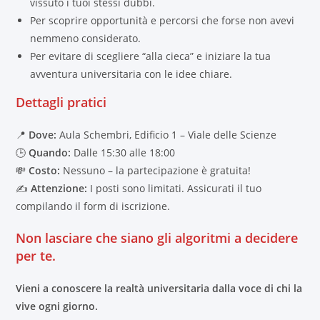
vissuto i tuoi stessi dubbi.
Per scoprire opportunità e percorsi che forse non avevi
nemmeno considerato.
Per evitare di scegliere “alla cieca” e iniziare la tua
avventura universitaria con le idee chiare.
Dettagli pratici
📍
Dove:
Aula Schembri, Edificio 1 – Viale delle Scienze
🕒
Quando:
Dalle 15:30 alle 18:00
💸
Costo:
Nessuno – la partecipazione è gratuita!
✍️
Attenzione:
I posti sono limitati. Assicurati il tuo
compilando il form di iscrizione.
Non lasciare che siano gli algoritmi a decidere
per te.
Vieni a conoscere la realtà universitaria dalla voce di chi la
vive ogni giorno.