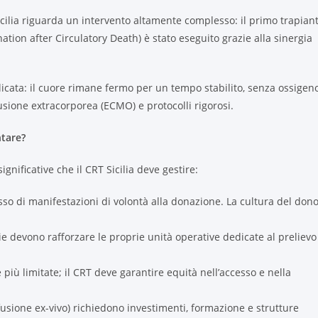
Sicilia riguarda un intervento altamente complesso: il primo trapian
tion after Circulatory Death) è stato eseguito grazie alla sinergia
licata: il cuore rimane fermo per un tempo stabilito, senza ossigen
fusione extracorporea (ECMO) e protocolli rigorosi.
ntare?
gnificative che il CRT Sicilia deve gestire:
 di manifestazioni di volontà alla donazione. La cultura del don
ie devono rafforzare le proprie unità operative dedicate al prelievo
 più limitate; il CRT deve garantire equità nell’accesso e nella
rfusione ex-vivo) richiedono investimenti, formazione e strutture