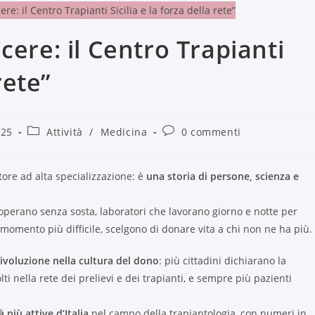
cere: il Centro Trapianti
rete”
025
Attività
/
Medicina
0 commenti
ttore ad alta specializzazione: è
una storia di persone, scienza e
e operano senza sosta, laboratori che lavorano giorno e notte per
l momento più difficile, scelgono di donare vita a chi non ne ha più.
ivoluzione nella cultura del dono
: più cittadini dichiarano la
ti nella rete dei prelievi e dei trapianti, e sempre più pazienti
à più attive d’Italia
nel campo della trapiantologia, con numeri in