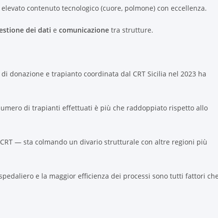
d elevato contenuto tecnologico (cuore, polmone) con eccellenza.
stione dei dati
e
comunicazione
tra strutture.
à di donazione e trapianto coordinata dal CRT Sicilia nel 2023 ha
numero di trapianti effettuati è più che raddoppiato rispetto allo
l CRT — sta colmando un divario strutturale con altre regioni più
ospedaliero e la maggior efficienza dei processi sono tutti fattori ch