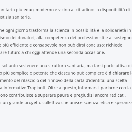
anitario più equo, moderno e vicino al cittadino: la disponibilità di
tizia sanitaria.
he ogni giorno trasforma la scienza in possibilità e la solidarietà in
ruismo dei donatori, alla competenza dei professionisti e al sostegno
e più efficiente e consapevole non può dirsi concluso: richiede
 dare futuro a chi oggi attende una seconda occasione.
a soltanto sostenere una struttura sanitaria, ma farsi parte attiva di
to più semplice e potente che ciascuno può compiere è
dichiarare l
ento del rilascio o del rinnovo della carta d’identità: una scelta
a Informativo Trapianti. Oltre a questo, informarsi, parlarne con la
ono contribuisce a superare paure e pregiudizi ancora radicati.
i un grande progetto collettivo che unisce scienza, etica e speranz