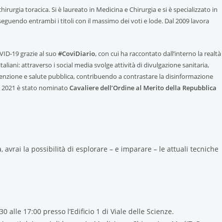
irurgia toracica. Si è laureato in Medicina e Chirurgia e si è specializzato in
eguendo entrambi i titoli con il massimo dei voti e lode. Dal 2009 lavora
VID-19 grazie al suo
#CoviDiario
, con cui ha raccontato dall’interno la realtà
italiani: attraverso i social media svolge attività di divulgazione sanitaria,
enzione e salute pubblica, contribuendo a contrastare la disinformazione
Nel 2021 è stato nominato
Cavaliere dell’Ordine al Merito della Repubblica
a, avrai la possibilità di esplorare – e imparare – le attuali tecniche
30 alle 17:00 presso l’Edificio 1 di Viale delle Scienze.