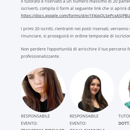
Il tutorato è riservato a un numero massimo di 20 partec
iscriverti, compila il form al seguente link che si aprir
https://docs.google.com/forms/d/e/1FAIpQLSePcxASj
I primi 20 iscritti, rientranti nei posti riservati, verra
rinunciare, si proseguirà in ordine temporale di iscrizion
Non perdere l’opportunità di arricchire il tuo percorso
professionalizzante.
RESPONSABILE
RESPONSABILE
TUTO
EVENTO:
EVENTO:
DOTT.