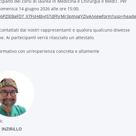
ipanti dei corsi di laurea in Medicina e Chirurgia e MedIT. Per
à domenica 14 giugno 2026 alle ore 15:00.
PBU6PZlEBaFD7_X7FsH4byJSTdFhrMr3pmogYZIvA/viewform?usp=heade
nno contattati dai nostri rappresentanti e qualora qualcuno dovesse
e. Ai partecipanti verrà rilasciato un attestato.
 formativo con un’esperienza concreta e altamente
R:
 INZIRILLO